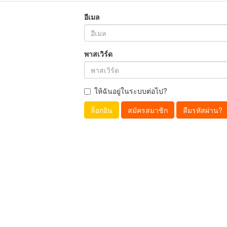
อีเมล
พาสเวิร์ด
ให้ฉันอยู่ในระบบต่อไป?
ล็อกอิน
สมัครสมาชิก
ลืมรหัสผ่าน?